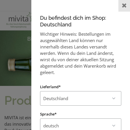
Lieferland:
Deutschland
Sprache :
0
Du befindest dich im Shop:
Deutschland
Wichtiger Hinweis: Bestellungen im
Bio Aloe Vera & Naturkosmetik
ausgewählten Land können nur
Nahrungsergänzung
innerhalb dieses Landes versandt
werden. Wenn du dein Land änderst,
wirst du von deiner aktuellen Sitzung
abgemeldet und dein Warenkorb wird
geleert.
Lieferland*
Produktwelt
Sprache*
MIVITA ist ein Unternehmen mit Standort in Deutschland,
das innovative und umweltfreundliche sowie hochwertige