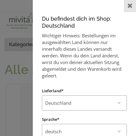
Lieferland:
Deutschland
Sprache :
0
Du befindest dich im Shop:
Deutschland
Wichtiger Hinweis: Bestellungen im
ausgewählten Land können nur
Kategorien
innerhalb dieses Landes versandt
werden. Wenn du dein Land änderst,
wirst du von deiner aktuellen Sitzung
Alle Produkte
abgemeldet und dein Warenkorb wird
geleert.
Lieferland*
Sprache*