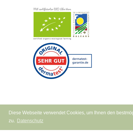
Diese Webseite verwendet Cookies, um Ihnen den bestmögl
© All Rights Reserved, mivita.care
•
Zahl
zu.
Datenschutz