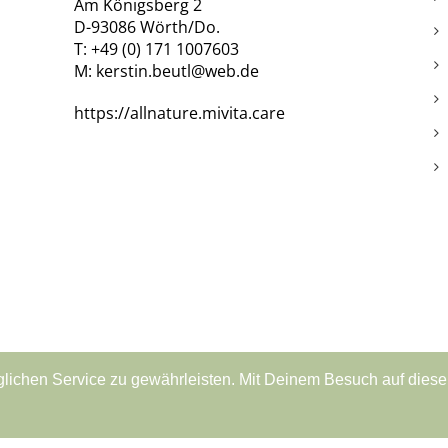
Am Königsberg 2
D-93086 Wörth/Do.
T: +49 (0) 171 1007603
M: kerstin.beutl@web.de
https://allnature.mivita.care
ichen Service zu gewährleisten. Mit Deinem Besuch auf diese
ungsarten
•
Versandkosten
•
AGB
•
Widerrufsbelehrung
•
Vertr