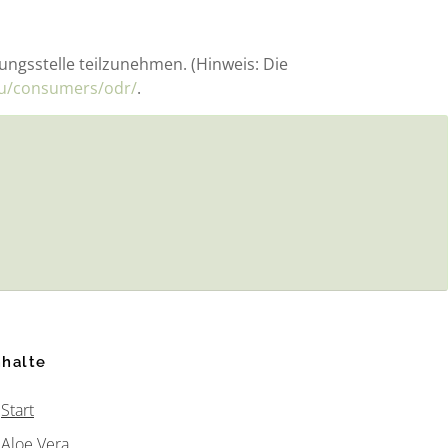
tungsstelle teilzunehmen. (Hinweis: Die
eu/consumers/odr/
.
nhalte
Start
Aloe Vera