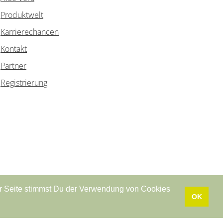
Produktwelt
Karrierechancen
Kontakt
Partner
Registrierung
r Seite stimmst Du der Verwendung von Cookies
ag widerrufen
•
Datenschutzerklärung
•
Impressum
OK